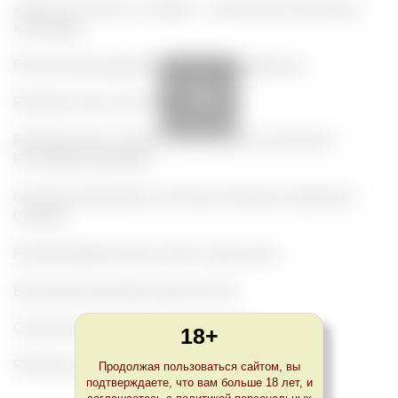
«Красная страсть» Campari – хронология культового 
календаря
Печатная реклама В/О «Союзплодоимпорт»
Реклама эпохи СССР. Часть 2
Реклама вина и крепких алкогольных напитков в 
Российской империи
Слияние футуризма и биттера: Фортунато Деперо и 
Campari
Реклама Дома Ramos Pinto, Португалия
Винтажная реклама игристых вин
Сказочные женщины Альфонса Мухи
18+
Реклама эпохи СССР. Часть 1
Продолжая пользоваться сайтом, вы
подтверждаете, что вам больше 18 лет, и