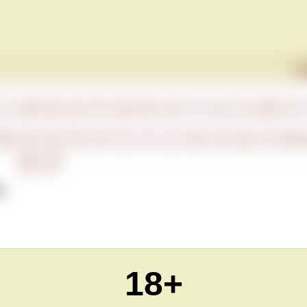
Г
L
M
N
O
P
Q
R
S
T
U
V
W
X
М
Н
О
П
Р
С
Т
У
Ф
Х
Ц
Ч
Ш
Ю
Я
ю
18+
Обновлено Sun Apr 25 23:00:00 CEST 2021