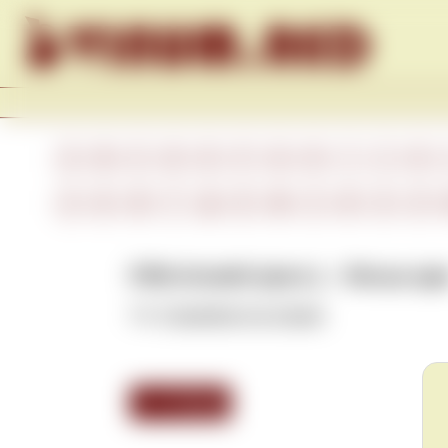
Skip to content
A
B
C
D
E
F
G
H
I
J
K
А
Б
В
Г
Д
Е
Ж
З
И
К
Л
Fifth-Growth (англ.) – Пятые кр
См.
Cinquième Cru Classé
.
<<< Назад