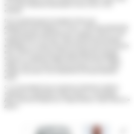
из лучших образцов прикладного искусства в стиле
кубизма.
После данной акции последовал более чем
двадцатилетний перерыв. И только с 1945 года инициатива
по приглашению художников для создания этикеток стала
традиционной. В том году созрел великолепный урожай
винограда, из которого были изготовлены воистину великие
вина. Этикетку для вина 1945 года нарисовал молодой
писатель и художник-график Филипп Жюллиан (Philippe
Jullian), взяв за основу латинскую букву «V» как символ
победы над нацистской Германией во Второй мировой
войне.
С тех пор каждый год на этикетках появляются работы
знаменитых художников: Пабло Пикассо, Сальвадора
Дали, Василия Кандинского, Марка Шагала, Энди Уорхола и
других.