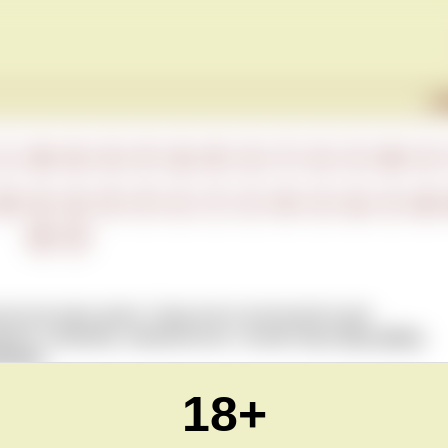
Г
L
M
N
O
P
Q
R
S
T
U
V
W
X
М
Н
О
П
Р
С
Т
У
Ф
Х
Ц
Ч
Ш
Ю
Я
сли как одно целое. Чаще всего используется для
воев, например, американских, лозами вида
Vitis vinifera
,
tstock
.
18+
Обновлено Fri Apr 30 23:00:00 CEST 2021