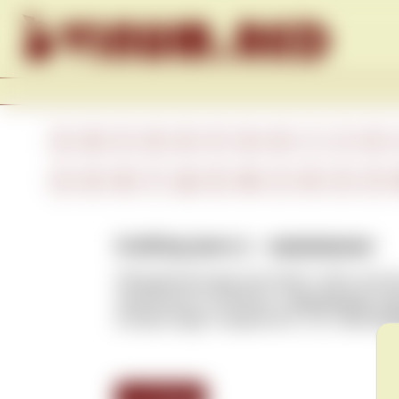
Skip to content
A
B
C
D
E
F
G
H
I
J
K
А
Б
В
Г
Д
Е
Ж
З
И
К
Л
Grafting (англ.) – прививание
Объединение двух растений, чтобы они ро
прививания устойчивых к
филлоксере
под
которые будут плодоносить. См. также
Roo
<<< Назад