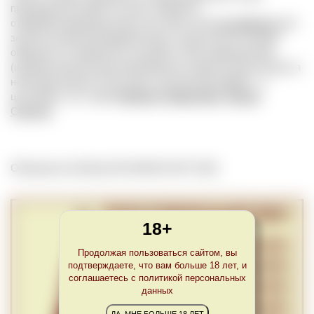
производстве игристых вин в первично
отферментированное вино или смесь вин (
ассамбляж
) для
запуска вторичной ферментации, в результате которой
образуются знаменитые пузырьки. При традиционном
(шампанском) методе производства тираж осуществляется
непосредственно в бутылках, при методе Шарма – в
цистернах. См. также
Méthode Traditionnelle
,
Metodo
Charmat
.
Обновлено Sat May 08 23:00:00 CEST 2021
18+
Продолжая пользоваться сайтом, вы
подтверждаете, что вам больше 18 лет, и
соглашаетесь с политикой персональных
данных
ДА, МНЕ БОЛЬШЕ 18 ЛЕТ