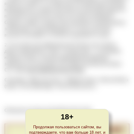
является тихим, т.е. не игристым и не крепленым. Методы
производства столовых вин обычно не регламентируются,
поэтому его качество остается на совести винодела.
Однако и среди столовых вин встречаются великолепные
экземпляры, не дотягивающие по статусу до более
высоких категорий, но совсем не дешевые по цене.
2. В системе классификации вин Италии, как и многих
других европейских стран, столовое вино – это базовая,
низшая ступень. Согласно европейским правилам
заменяется на категорию Vino d'Italia (итальянское вино).
См. также
Классификация вин Италии
.
Синонимы: Table wine (англ.), Tafelwein (нем.), Vinho de Mesa
(порт.), Vin de table (фр.), Vino de Mesa (исп.).
Обновлено Fri May 28 23:00:00 CEST 2021
18+
Продолжая пользоваться сайтом, вы
подтверждаете, что вам больше 18 лет, и