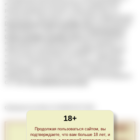
исторической (классической) области определенного
региона виноделия в Италии, откуда происходят его
лучшие вина. Такая область часто является ядром региона
Denominazione di Origine Controllata, DOC
(контролируемое
наименование по происхождению) или
Denominazione di
Origine Controllata e Garantita, DOCG
(контролируемое и
гарантированное наименование по происхождению). Т.к.
закрепленные законодательно географические границы
того или иного региона DOC или DOCG с годами могут
меняться, обозначение Classico специальным образом
подчеркивает, что вино произведено в первоначально
определенной, законодательно указанной зоне виноделия.
См. также
Классификация вин Италии
.
Обновлено Sun Mar 21 22:00:00 CET 2021
18+
Продолжая пользоваться сайтом, вы
подтверждаете, что вам больше 18 лет, и