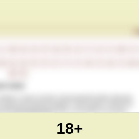
Г
L
M
N
O
P
Q
R
S
T
U
V
W
X
М
Н
О
П
Р
С
Т
У
Ф
Х
Ц
Ч
Ш
Ю
Я
ый запах
привкус и запах затхлой, заплесневелой пробки. Данному
атуральной корковой пробкой. Такой привкус появляется
енной
трихлоранизолом
(ТХА), а не потому, что частицы
18+