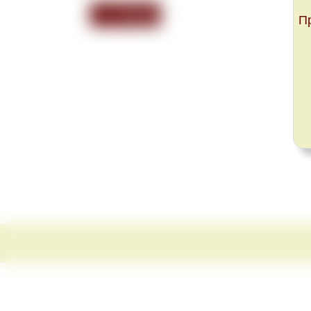
<<< Назад
П