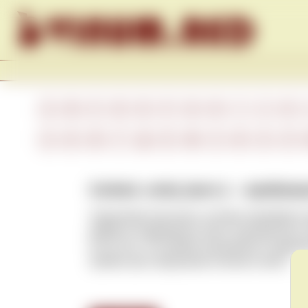
Skip to content
A
B
C
D
E
F
G
H
I
J
K
А
Б
В
Г
Д
Е
Ж
З
И
К
Л
Corked, corky (англ.) – пробков
Характеристика вина, которое приобрело 
дефекту подвержены вина, укупоренные н
из-за того, что пробка оказывается зараж
пробки при открывании попали в вино.