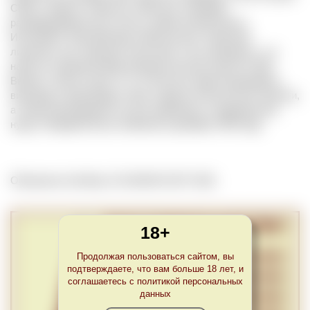
США о запрете спиртных напитков. Поправку
ратифицировали все штаты, кроме Коннектикута,
Иллинойса, Род-Айленда и Висконсина. Лицензии
лишились как торговцы алкоголем, так и виноделы, что
нанесло огромный вред винодельческой отрасли США.
Выжить смогли лишь те, кто получил право выращивать
виноград и производить вино и другие алкогольные напитки,
а также виноградный сок для церковных и медицинских
нужд. Поправка была отменена в декабре 1933 года.
Обновлено Sat May 15 23:00:00 CEST 2021
18+
Продолжая пользоваться сайтом, вы
подтверждаете, что вам больше 18 лет, и
соглашаетесь с политикой персональных
данных