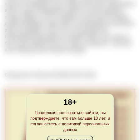
процесс в виноделии, при котором происходит переливание
вина из одного резервуара в другой с целью удаления
осадка твердых частиц, аэрации и осветления. Во время
данной процедуры происходит контролируемое насыщение
вина кислородом, чтобы оно лучше раскрылось.
Переливание производится под действием силы тяжести,
без использования насосов, чтобы не нарушить структуру
вина. Французский синоним Soutirage.
Обновлено Fri May 28 23:00:00 CEST 2021
18+
Продолжая пользоваться сайтом, вы
подтверждаете, что вам больше 18 лет, и
соглашаетесь с политикой персональных
данных
ДА, МНЕ БОЛЬШЕ 18 ЛЕТ