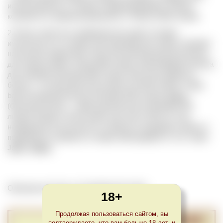
использовалась в странах Средиземноморья. Объем
колебался в широком диапазоне от 400 до 1000 литров.
2. Бочка, обычно из американского дуба, которая
используется в солерах при производстве хереса. Бывают
нескольких видов bota. Классическая bota jerezana (бочка
для хереса) имеет объем 600 литров, bota bodeguera (бочка
для погреба) объемом 566 литров, bota chica (девичья
бочка) – это меньшая бочка емкостью 500 литров, media
bota (половинная бочка) объемом 250 литров,
bocoy
(большая бочка) – самая крупная бочка объемом 700
литров. Возраст бочек может достигать 200 лет. Они
непрерывно используются в процессе выдержки хереса и
подвергаются ремонту по мере необходимости. См. также
Jerez
,
Solera
.
Обновлено Fri Dec 10 22:00:00 CET 2021
18+
Продолжая пользоваться сайтом, вы
подтверждаете, что вам больше 18 лет, и