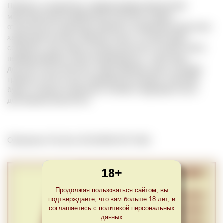
Принцип, который был сформулирован британским
магистром вина Клайвом Коутсом (Clive Coates)
относительно сроков достижения и сохранения наилучших
характеристик вина. Принцип гласит, что вино будет
сохранять свои самые лучшие качества в течение такого
периода времени, какое потребовалось, чтобы вино
достигло этого качества. Таким образом, вино, которому
требуется 30 лет для созревания до пиковых значений,
будет оставаться зрелым в течение следующих после
достижения пика 30 лет.
Обновлено Thu Dec 30 22:00:00 CET 2021
18+
Продолжая пользоваться сайтом, вы
подтверждаете, что вам больше 18 лет, и
соглашаетесь с политикой персональных
данных