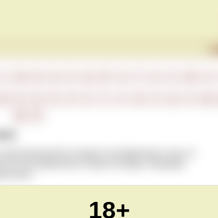
Г
L
M
N
O
P
Q
R
S
T
U
V
W
X
М
Н
О
П
Р
С
Т
У
Ф
Х
Ц
Ч
Ш
Ю
Я
вино
приготовленный из ягодного или фруктового сока, не
 или без добавления сахара или меда. Например,
вое вино.
18+