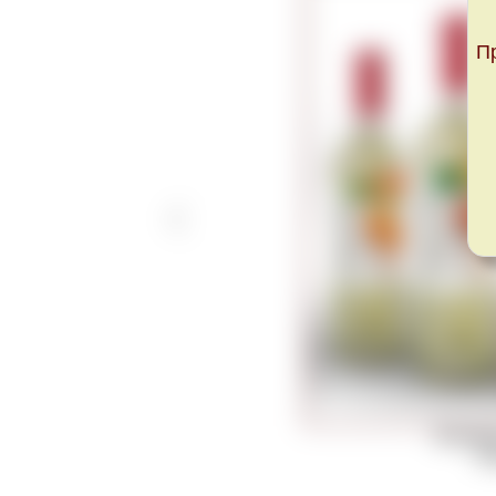
П
Болгарс
Co