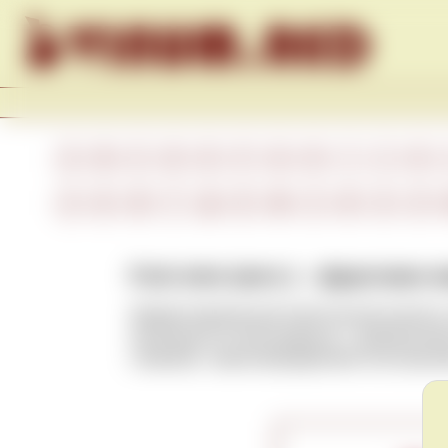
Skip to content
A
B
C
D
E
F
G
H
I
J
K
А
Б
В
Г
Д
Е
Ж
З
И
К
Л
Fruit wine (англ.) – фруктовое 
Ферментированный алкогольный напиток, 
являющегося виноградным, с добавлением
сливовое, черносмородиновое или вишне