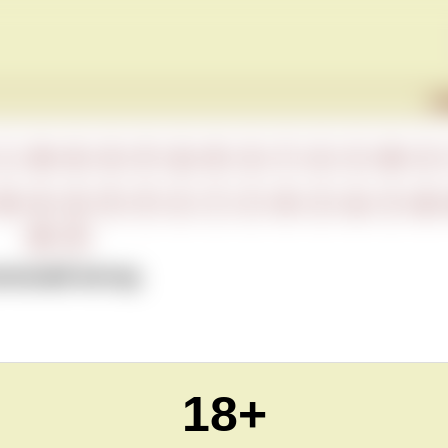
Г
L
M
N
O
P
Q
R
S
T
U
V
W
X
М
Н
О
П
Р
С
Т
У
Ф
Х
Ц
Ч
Ш
Ю
Я
сический метод
18+
Обновлено Sat Mar 13 22:00:00 CET 2021