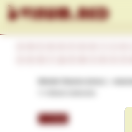
Skip to content
A
B
C
D
E
F
G
H
I
J
K
А
Б
В
Г
Д
Е
Ж
З
И
К
Л
Metodo Classico (итал.) – клас
См.
Méthode Traditionnelle
.
<<< Назад