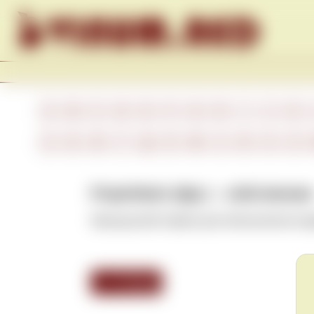
Skip to content
A
B
C
D
E
F
G
H
I
J
K
А
Б
В
Г
Д
Е
Ж
З
И
К
Л
Propriétaire (фр.) – собственник
Французский термин для обозначения вла
<<< Назад