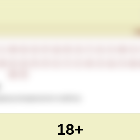
Г
L
M
N
O
P
Q
R
S
T
U
V
W
X
М
Н
О
П
Р
С
Т
У
Ф
Х
Ц
Ч
Ш
Ю
Я
дельца винодельческого хозяйства.
18+
Обновлено Sun May 16 23:00:00 CEST 2021