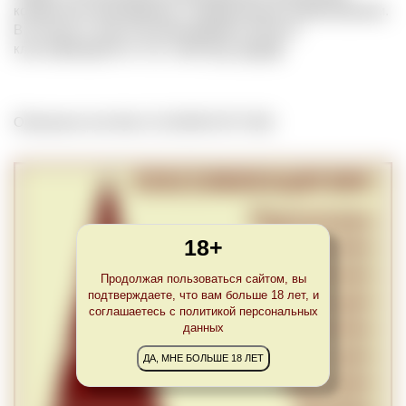
конкретного виноградника с определенным наименованием.
В отличие от крю (cru) виноградники climat не
классифицируются. См. также
Cru
,
Lieu-dit
.
Обновлено Sun Mar 21 22:00:00 CET 2021
18+
Продолжая пользоваться сайтом, вы
подтверждаете, что вам больше 18 лет, и
соглашаетесь с политикой персональных
данных
ДА, МНЕ БОЛЬШЕ 18 ЛЕТ