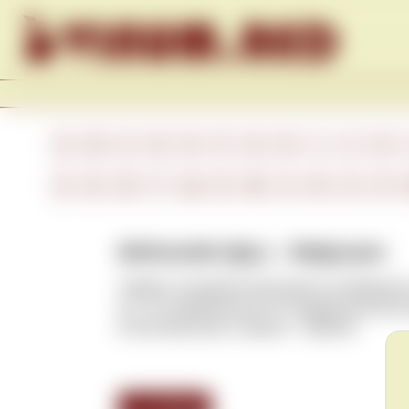
Skip to content
A
B
C
D
E
F
G
H
I
J
K
А
Б
В
Г
Д
Е
Ж
З
И
К
Л
Methuselah (фр.) – Мафусаил
Термин, который используется в Шампани
6 л, что эквивалентно 8 стандартным буты
В англоязычных странах – Imperial.
<<< Назад