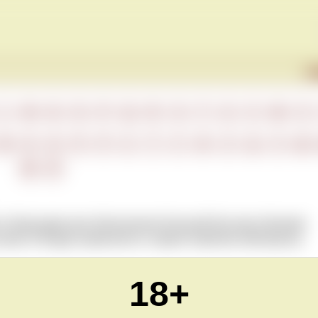
Г
L
M
N
O
P
Q
R
S
T
U
V
W
X
М
Н
О
П
Р
С
Т
У
Ф
Х
Ц
Ч
Ш
Ю
Я
 и Бургундии для обозначения большой бутылки объемом
лкам. В Бордо применяется термин Impériale (Империал).
18+
Обновлено Mon Feb 22 22:00:00 CET 2021