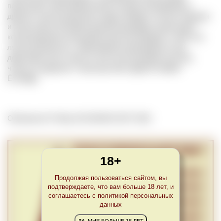
происходит переливание вина из одного резервуара в
другой с целью удаления осадка твердых частиц, аэрации
и осветления. Во время данной процедуры происходит
контролируемое насыщение вина кислородом, чтобы оно
лучше раскрылось. Переливание производится под
действием силы тяжести, без использования насосов,
чтобы не нарушить структуру вина. Другой термин
Écoulage.
Обновлено Fri May 28 23:00:00 CEST 2021
18+
Продолжая пользоваться сайтом, вы
подтверждаете, что вам больше 18 лет, и
соглашаетесь с политикой персональных
данных
ДА, МНЕ БОЛЬШЕ 18 ЛЕТ