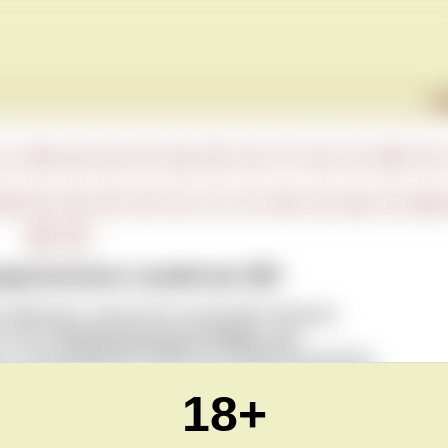
Г
L
M
N
O
P
Q
R
S
T
U
V
W
X
М
Н
О
П
Р
С
Т
У
Ф
Х
Ц
Ч
Ш
Ю
Я
нодельческого хозяйства VDP
ассификации, принятой Ассоциацией немецких
о вина (
Verband Deutscher Qualitäts- und
на с виноградников хозяйств в конкретном регионе.
 при производстве вина. На этикетке указываются
18+
т винограда, из которого вино изготовлено. Классическая
предикатом) может быть использована для сухих и
едняя цена бутылки в Германии 10 евро.