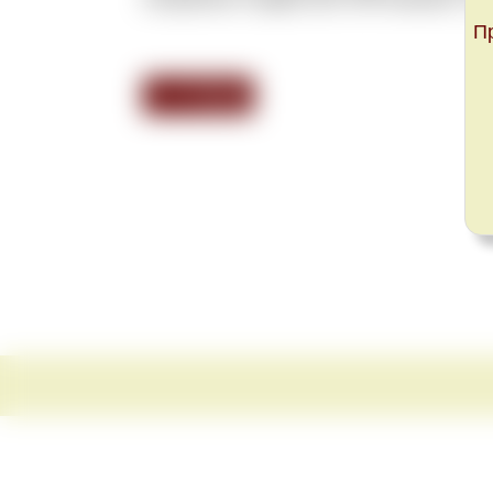
П
<<< Назад