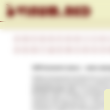
Skip to content
A
B
C
D
E
F
G
H
I
J
K
А
Б
В
Г
Д
Е
Ж
З
И
К
Л
VDP.Gutswein (нем.) – вино ви
Первая (начальная) категория вин по кл
производителей качественного и отборног
Prädikatsweingüter, VDP
). Это базовые ви
Виноделы имеют свободу в экспериментах
название поместья и региона, а также сор
немецкая классификация вин с отличием (
натурально сладких вин VDP.Gutswein. Ср