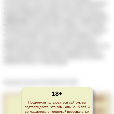
изготовленного только из одного сорта черного винограда с
использованием практик приготовления белого вина. В
Германии Weißherbst производят в основном из винограда
Spätburgunder
(Пино Нуар). Вино является традиционным в
винодельческих регионах Баден и Пфальц. После сбора
виноград быстро прессуют и сок отделяется от кожуры до
того, как произойдет значительная цветопередача. Это
позволяет получать легкий лососевый оттенок вина.
Ферментация производится в чанах из нержавеющей стали.
Полученное вино не настаивается в дубовых бочках, а
сразу разливается по бутылкам. Во Франции синонимом
Weißherbst является термин
Vin gris
.
Обновлено Sun Nov 26 22:00:00 CET 2023
18+
Продолжая пользоваться сайтом, вы
подтверждаете, что вам больше 18 лет, и
соглашаетесь с политикой персональных