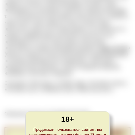
правило, из белых сортов винограда. Но может также
производиться из розового и красного (черного) винограда,
т.к. у большинства сортов мякоть ягод светлая, а пигменты
краски несет лишь кожица. В таких случаях ягоды
прессуются сразу после сбора урожая, сок отделяется от
кожуры и ферментация полученного светлого сусла
производится в отсутствие кожицы. Белое вино,
полученное из черного винограда называется
Blanc de Noirs
(белое из черного). Белые вина являются доминирующими
по объему производства по сравнению с красными в
винодельческих регионах с более холодным климатом,
например, в Австрии и Германии.
Синонимы: Fehér (венг.), Vin Blanc (фр.), Vino bianco (итал.),
Vino blanco (исп.), Weißwein (нем.), White wine (англ.).
Обновлено Fri Nov 27 22:00:00 CET 2020
18+
Продолжая пользоваться сайтом, вы
подтверждаете, что вам больше 18 лет, и