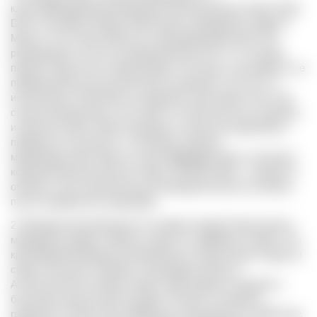
классифицированном винодельческом регионе Vinho Verde
DOC на северо-западе Португалии в междуречье Дору и
Миньо. Это слегка игристое, невыдержанное вино. Его
рекомендуется пить охлажденным до 8-10 °C в течение
первого года после сбора урожая. Это вино, как правило, не
предназначено для длительного хранения, хотя есть и
исключения. Несмотря на название, вино может быть как
совсем прозрачным, так и иметь оттенки желтого, розового
и красного цвета. Вино подходит в качестве аперитива и
прекрасно сочетается с салатами, рыбой и
морепродуктами. Вино из сорта
Alvarinho
будет отличным
компаньоном для мясных блюд. Зеленое вино – вторая по
объему статья португальского винодельческого экспорта
после знаменитого портвейна.
2. Винодельческий регион на северо-западе Португалии в
междуречье Дору и Минью, один из старейших в мире. Это
крупнейший винодельческий регион в Португалии и один из
самых больших в Европе. Благодаря близости
Атлантического океана климат прохладный, влажный, с
большим количеством осадков. Почвы в основном
гранитные. Регион был формально разграничен в 1908 году.