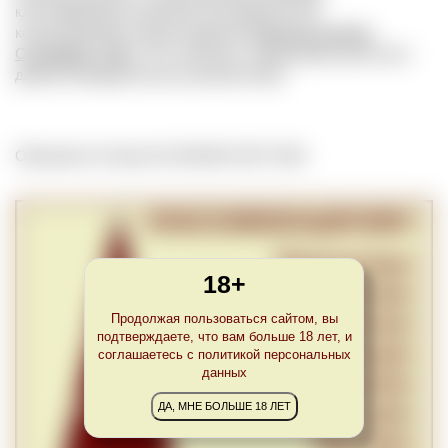
классификации в регионах австрийских вин
контролируемого происхождения (
Districtus Austriae
Controllatus, DAC
). Это типичные, характерные для всего
данного винодельческого региона вина.
Обновлено Tue Apr 20 23:00:00 CEST 2021
18+
Продолжая пользоваться сайтом, вы
подтверждаете, что вам больше 18 лет, и
соглашаетесь с политикой персональных
данных
ДА, МНЕ БОЛЬШЕ 18 ЛЕТ