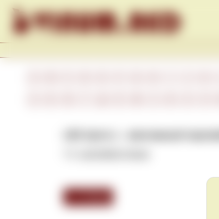
Skip to content
A
B
C
D
E
F
G
H
I
J
K
А
Б
В
Г
Д
Е
Ж
З
И
К
Л
LBV (англ.) – винтажный портв
См.
Late Bottled Vintage
.
<<< Назад