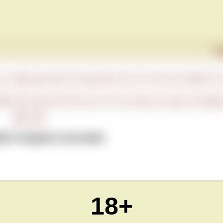
Г
L
M
N
O
P
Q
R
S
T
U
V
W
X
М
Н
О
П
Р
С
Т
У
Ф
Х
Ц
Ч
Ш
Ю
Я
ейн позднего розлива
18+
Обновлено Fri May 07 23:00:00 CEST 2021