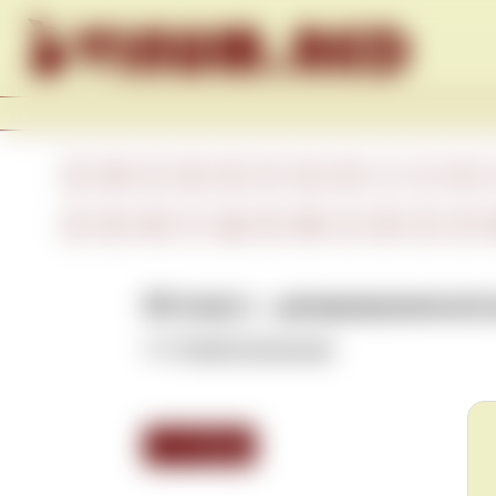
Skip to content
A
B
C
D
E
F
G
H
I
J
K
А
Б
В
Г
Д
Е
Ж
З
И
К
Л
RD (порт.) – демаркированный 
См.
Região Demarcada
.
<<< Назад