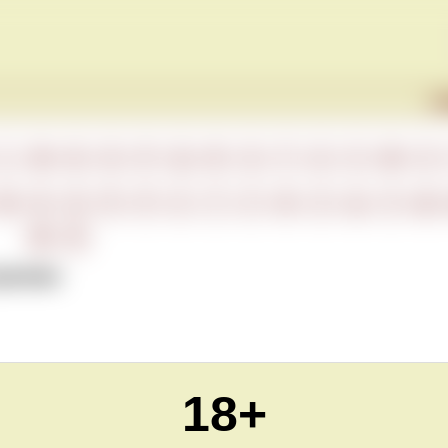
Г
L
M
N
O
P
Q
R
S
T
U
V
W
X
М
Н
О
П
Р
С
Т
У
Ф
Х
Ц
Ч
Ш
Ю
Я
регион
18+
Обновлено Tue Jun 22 23:00:00 CEST 2021