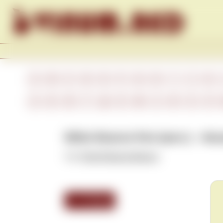
Skip to content
A
B
C
D
E
F
G
H
I
J
K
А
Б
В
Г
Д
Е
Ж
З
И
К
Л
White Reserve Port (англ.) – 
См.
Porto Reserva Branco
.
<<< Назад