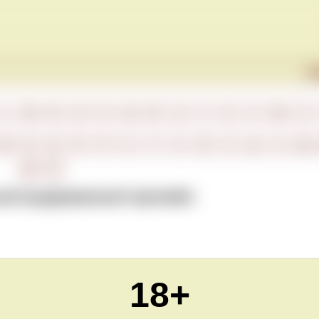
Г
L
M
N
O
P
Q
R
S
T
U
V
W
X
М
Н
О
П
Р
С
Т
У
Ф
Х
Ц
Ч
Ш
Ю
Я
белый выдержанный портвейн
18+
Обновлено Thu Nov 04 22:00:00 CET 2021