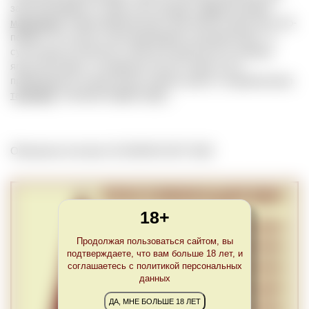
заключающийся в сливе части
сусла
с
мезги
во время
мацерации
. Таким образом могут достигаться две цели. Во-
первых, из слитого сока производится розовое вино, т.к.
сусло еще не впитало в себя все красители из кожицы
ягод. Во-вторых, оставшееся после слива сусло
превращается в вино более темного цвета с выраженными
танинами
. Синоним Saignée (фр.).
Обновлено Sun Apr 10 23:00:00 CEST 2022
18+
Продолжая пользоваться сайтом, вы
подтверждаете, что вам больше 18 лет, и
соглашаетесь с политикой персональных
данных
ДА, МНЕ БОЛЬШЕ 18 ЛЕТ