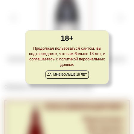
18+
Продолжая пользоваться сайтом, вы
подтверждаете, что вам больше 18 лет, и
соглашаетесь с политикой персональных
Вино Recher Herrenberg Spätburgunder Lange Goldkapsel от винодельни Jean
Stodden
данных
ДА, МНЕ БОЛЬШЕ 18 ЛЕТ
Обновлено Tue Oct 04 23:00:00 CEST 2022