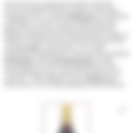
Золотая капсула, которой запечатывается горлышко
бутылки над пробкой. Является знаком отличия самых
выдающихся вин с отличием (
Prädikatswein
), изготовленных
из винограда с лучших участков в определенные годы.
Данный знак используют винодельческие хозяйства в
Германии, преимущественно из регионов Мозель, Пфальц и
Рейнгау. В основном золотым колпачком отмечаются вина
категории
Auslese
, чтобы показать, что по своим
параметрам они приближаются к более высоким категориям
Beerenauslese
и даже
Trockenbeerenauslese
, которые
изготавливаются из более концентрированного сока из
ботритизированных ягод. Существуют два вида золотых
колпачков – Lange Goldkapsel и просто
Goldkapsel
(для
более простых, но все равно выдающихся вин хозяйства).