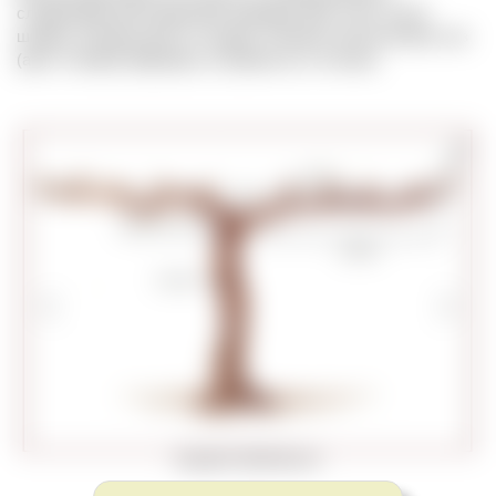
следующем вегетационном периоде. Для этого сучки-
шпоры, которые растут на двух и более летних ветвях лоз
(англ. Cordon) обрезают, оставляя по 1-3 почки.
Copyright © WineFolly.com