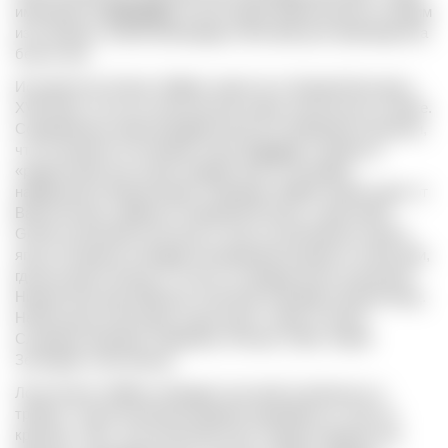
именовался
Weißgipfler
. В настоящее время является одним
из основных сортов винограда в Австрии для производства
белых вин.
Исторически Grüner Veltliner известен в Нижней Австрии с
XVIII века, хотя его генетические корни значительно глубже.
Современные ампелографические исследования показали,
что он является потомком сорта
Traminer
, а одним из
«родителей» выступает редкий сорт St. Georgen,
найденный в Бургенланде. Название Veltliner происходит от
Вальтеллины, района в северной Италии, а приставка
Grüner (зеленый) получена от желто-зеленоватого цвета
ягод. Основные площади насаждений находятся в Австрии,
где им занято более 17 тысяч га, прежде всего в регионах
Нижняя Австрия (Wachau, Kremstal, Kamptal) и Бургенланд.
Небольшие плантации существуют также в Чехии,
Словакии, Венгрии, Германии, Италии, США, Новой
Зеландии и Австралии.
Лоза Grüner Veltliner обладает высокой силой роста и
требует тщательной регулировки урожайности. Листья
крупные, трех- или пятилопастные. Грозди средние или