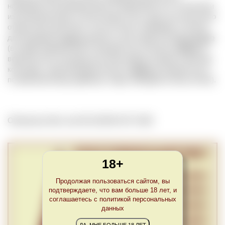
наливания и выливания вина. В зависимости от технологии
изготовления вина, в бочке может быть одно или несколько
отверстий в различных частях бочки. Например, в бочках
для выдержки
хереса
делается три отверстия:
boca de bojo
(в самом широком месте боковой части бочки),
registro
(в
верхней части полукруглого бока между вторым и третьим
кольцами, скрепляющими бочку) и
falsete
(в нижней части
по вертикальному диаметру торца лежащей на боку бочки).
Обновлено Mon Jan 06 22:00:00 CET 2025
18+
Продолжая пользоваться сайтом, вы
подтверждаете, что вам больше 18 лет, и
соглашаетесь с политикой персональных
данных
ДА, МНЕ БОЛЬШЕ 18 ЛЕТ