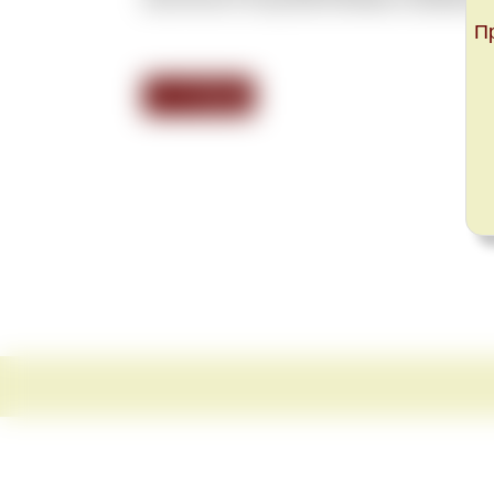
П
<<< Назад