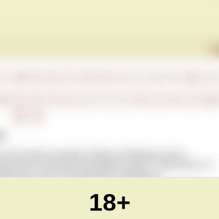
Г
L
M
N
O
P
Q
R
S
T
U
V
W
X
М
Н
О
П
Р
С
Т
У
Ф
Х
Ц
Ч
Ш
Ю
Я
н
 свое начало из долины Луары во Франции, где его
мым разносторонним виноградом в мире. В зависимости от
водства из него изготавливают совершенно
различной степенью сладости. Южно-африканские вина из
18+
меда, дыни и мокрой соломы, аргентинские – зеленого
от, вина из США – мускуса и дыни. Естественная
сть длительной выдержки вин Шенен Блан.