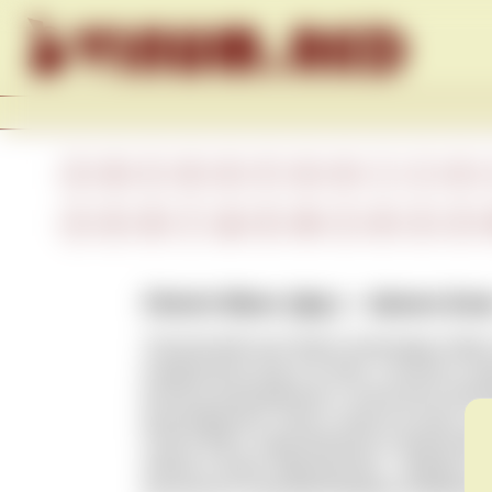
Skip to content
A
B
C
D
E
F
G
H
I
J
K
А
Б
В
Г
Д
Е
Ж
З
И
К
Л
Chenin Blanc (фр.) – Шенен Бла
Технический сорт белого винограда. Берет
возделывали еще в IХ веке. Считается са
региона выращивания и технологии произ
разнообразные тихие и игристые вина с 
Chenin Blanc характеризуются ароматами 
яблока и груши, французские – медовых с
кислотность ягод обеспечивает возможно