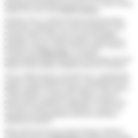
винограда для производства красных вин. Уступает пальму
первенства только сорту
Каберне Совиньон
.
Название сорта, по наиболее распространенной версии,
происходит от французского слова
merle
(дрозд), птицы,
которая особенно любит питаться зрелыми ягодами
винограда. Сорт был впервые упомянут в официальных
документах в Бордо в конце XVIII века. Мерло считается
потомком сорта
Каберне Фран
, а его другим
предполагаемым родителем является малоизвестный сорт
Мадлен Нуар де Шарант (Madeleine Noire des Charentes).
Листья у Мерло крупные, пятилопастные, с выраженными
зубцами. Грозди средней величины, цилиндроконической
формы, умеренно плотные. Ягоды круглые, тёмно-синие, с
тонкой кожицей и сочной мякотью. Мерло отличается
ранним сроком созревания и умеренной устойчивостью к
болезням и климатическим колебаниям, что делает его
пригодным для выращивания в различных регионах с
умеренным климатом.
Мерло практически во всех винных регионах. Является
основным сортом на
Правом берегу
во французском Бордо.