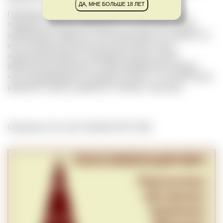
ДА, МНЕ БОЛЬШЕ 18 ЛЕТ
Производство вин из Мерло требует внимательного
подхода к контролю урожайности, так как избыточный
урожай может привести к получению простых, водянистых
вин. Оптимальные результаты достигаются при
ограничении урожая и созревании ягод до полной
физиологической зрелости. Вина премиального уровня
часто выдерживаются в дубовых бочках, что способствует
развитию сложных ароматов и глубины структуры.
Обновлено Tue Jul 01 23:00:00 CEST 2025