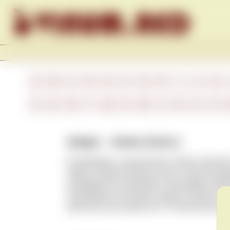
Skip to content
A
B
C
D
E
F
G
H
I
J
K
А
Б
В
Г
Д
Е
Ж
З
И
К
Л
Амаро – Amaro (итал.)
В переводе с итальянского Amaro означае
ликер, который обычно пьют в качестве д
ингредиента в коктейлях. Благодаря своей
популярным в Италии и других странах. 
цветочных до землистых, от мягких до оче