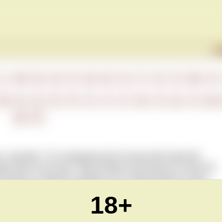
Г
L
M
N
O
P
Q
R
S
T
U
V
W
X
М
Н
О
П
Р
С
Т
У
Ф
Х
Ц
Ч
Ш
Ю
Я
т «горький». Это традиционный итальянский травяной
ижестива после еды. Также Амаро используется в качестве
 горечи и сложности аромата этот ликер является очень
Существует множество видов Амаро с разными вкусами: от
18+
нь горьких.