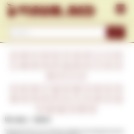
Skip to content
S
e
a
r
A
B
C
D
E
F
G
H
I
J
K
c
L
M
N
O
P
Q
R
S
T
U
V
h
W
X
Y
Z
А
Б
В
Г
Д
Е
Ж
З
И
К
Л
М
Н
О
П
Р
С
Т
У
Ф
Х
Ц
Ч
Ш
Щ
Э
Ю
Я
Mas (фр.) – ферма
Традиционный сельский дом, ферма или винодельческое