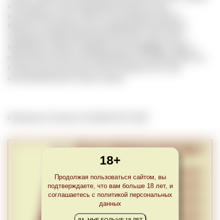
из Австрии. По некоторым данным вино из него
изготавливали еще за 400 лет до рождения Христа.
Является специалитетом в винодельческом регионе
Западная Штирия (Weststeiermark DAC), где из него
производят розовое терруарное вино
Schilcher
. Также в
небольшом количестве выращивается в регионе Венето в
Италии, где используется как составная часть при
изготовлении вин из смеси сортов.
Обновлено Tue Mar 21 22:00:00 CET 2023
18+
Продолжая пользоваться сайтом, вы
подтверждаете, что вам больше 18 лет, и
соглашаетесь с политикой персональных
данных
ДА, МНЕ БОЛЬШЕ 18 ЛЕТ