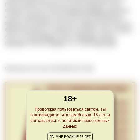
регионе Овернь-Рона-Альпы в центре Франции. В нем
произрастает дуб скальный (
Quercus petraea
), древесина
которого традиционно используется для производства
французских дубовых бочек для выдержки вина. Всего во
Франции находятся 5 знаменитых дубовых лесов. Помимо
Алье это Ньевр (
Nièvre
), Тронсе (
Tronçais
), Лимузен
(
Limousin
) и Вогезы (
Vosges
). См. также
French Oak
.
Обновлено Sun Jan 24 22:00:00 CET 2021
18+
Продолжая пользоваться сайтом, вы
подтверждаете, что вам больше 18 лет, и
соглашаетесь с политикой персональных
данных
ДА, МНЕ БОЛЬШЕ 18 ЛЕТ