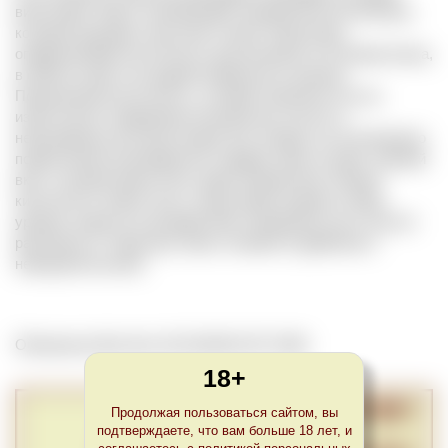
вино может иметь освежающий, терпкий или кислый вкус,
который ощущают наш язык и небо. Рецепторы,
определяющие кислотность располагаются по бокам языка,
в области щек и на задней поверхности гортани.
Повышенная кислотность, которая появляется из-за
избыточного содержания натуральных кислот в
невызревших до конца ягодах или, иногда, из-за излишнего
подкисления на винодельне, придает вину острый, терпкий
вкус, который может быть даже неприятным. Низкая
кислотность может быть следствием позднего сбора
урожая, когда из-за воздействия температур часть кислот
разлагается. Тогда вкус вина становится дряблым и
невыразительным.
Обновлено Mon Nov 30 22:00:00 CET 2020
18+
Продолжая пользоваться сайтом, вы
подтверждаете, что вам больше 18 лет, и