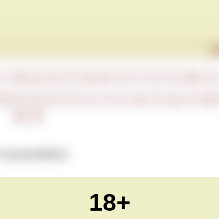
Г
L
M
N
O
P
Q
R
S
T
U
V
W
X
М
Н
О
П
Р
С
Т
У
Ф
Х
Ц
Ч
Ш
Ю
Я
е
Erzeugerabfüllung
.
18+
Обновлено Tue Nov 17 22:00:00 CET 2020