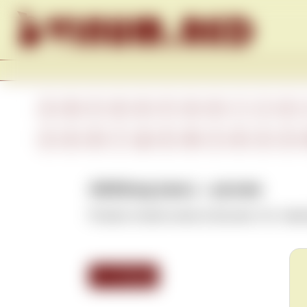
Skip to content
A
B
C
D
E
F
G
H
I
J
K
А
Б
В
Г
Д
Е
Ж
З
И
К
Л
Abfüllung (нем.) – розлив
Розлив готового вина в бутылки. См. такж
<<< Назад