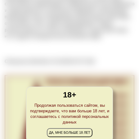
собственное наименование и официальную классификацию
и характеризуются особенным терруаром, позволяющим
производить вина, обладающие уникальными свойствами,
отличными от вин с других виноградников. Термин
распространен не только во Франции, откуда происходит,
но и в других винодельческих регионах мира.
Обновлено Wed Mar 24 22:00:00 CET 2021
18+
Продолжая пользоваться сайтом, вы
подтверждаете, что вам больше 18 лет, и
соглашаетесь с политикой персональных
данных
ДА, МНЕ БОЛЬШЕ 18 ЛЕТ