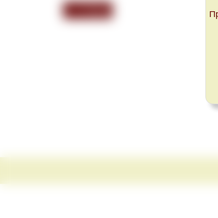
<<< Назад
П