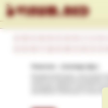
Skip to content
A
B
C
D
E
F
G
H
I
J
K
А
Б
В
Г
Д
Е
Ж
З
И
К
Л
Ремонтаж – remontage (фр.)
Винодельческий процесс, при котором во
нижней части бродильного резервуара и з
кислородом, разрушить шапку вина, усили
равномерную температуру по всему объем