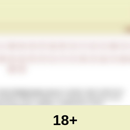
Г
L
M
N
O
P
Q
R
S
T
U
V
W
X
М
Н
О
П
Р
С
Т
У
Ф
Х
Ц
Ч
Ш
Ю
Я
 время
ферментации
сусла
его сливают через отверстие в
аливают обратно сверху. Это позволяет обогатить сусло
в контакт сусла с
мезгой
, и поддерживать более
у резервуара.
18+