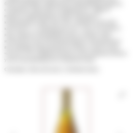
белого винограда, подвяленного перед ферментацией на
соломенных подстилках (по-французски – paille). В
процессе подвяливания в ягодах повышается
концентрация сахара. При этом, сохраняется высокая
кислотность, т.к. виноград уже снят с лозы. В отличие от
ягод, покрытых благородной гнилью, которые также
используются для изготовления другого типа десертных
вин, виноград, подсушенный на соломе, остается очень
чистым. И этот параметр является очень важным ключом к
успеху при производстве соломенного вина.
Синонимы: Straw wine (англ.), Strohwein (нем.).