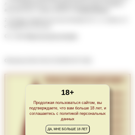
л, что эквивалентно 4 стандартным бутылкам. В Бордо и
англоязычных странах именуется
Double Magnum
.
2. В Бордо название бутылки объемом 4,5 л, т.е. емкость 6
стандартных бутылок.
См. также
Виды бутылок для вина
.
Обновлено Mon Feb 22 22:00:00 CET 2021
18+
Продолжая пользоваться сайтом, вы
подтверждаете, что вам больше 18 лет, и
соглашаетесь с политикой персональных
данных
ДА, МНЕ БОЛЬШЕ 18 ЛЕТ