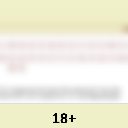
Г
L
M
N
O
P
Q
R
S
T
U
V
W
X
М
Н
О
П
Р
С
Т
У
Ф
Х
Ц
Ч
Ш
Ю
Я
33,3 стандартным бутылкам. Для шампанского под таким
мом 26,25 л (35 стандартных). См. также
Виды бутылок
18+
Обновлено Mon Feb 22 22:00:00 CET 2021