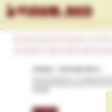
Skip to content
A
B
C
D
E
F
G
H
I
J
K
А
Б
В
Г
Д
Е
Ж
З
И
К
Л
Соверен – Sovereign (англ.)
Бутылка объемом 25 л, что эквивалентно 
названием иногда выпускают бутылки объе
для вина
.
<<< Назад