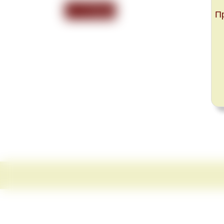
<<< Назад
П