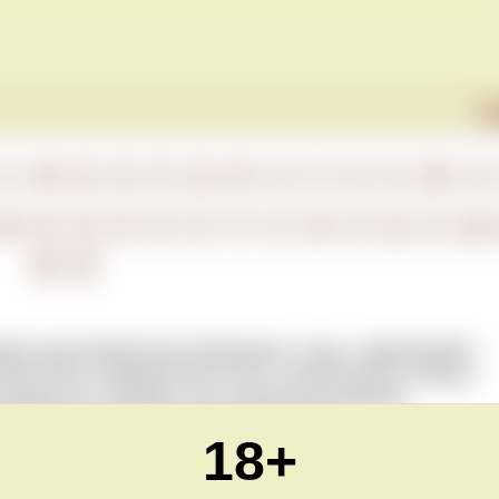
Г
L
M
N
O
P
Q
R
S
T
U
V
W
X
М
Н
О
П
Р
С
Т
У
Ф
Х
Ц
Ч
Ш
Ю
Я
рментации (брожения) превращают сахар, содержащийся
глекислый газ. Дрожжи могут быть натуральными, которые
ограде или в погребе, или специальным образом
оделии. См. также
Естественные дрожжи
.
18+