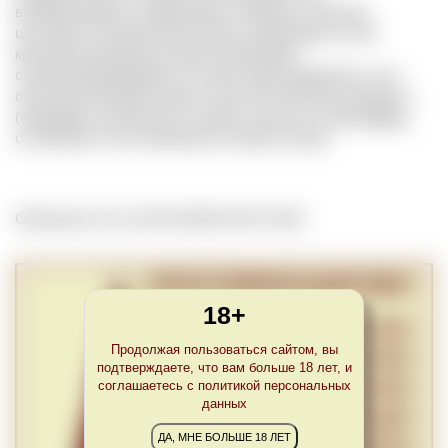
виноматериалов, перевозимых наливом в больших
цистернах. Балковое вино может производиться как
крупными винодельческими компаниями,
специализирующимися на такого рода продукции, так и
обычными винодельнями в качестве побочного продукта
(например, как результат второго-третьего отжима
мезги
,
оставшейся после брожения основного вина).
Обновлено Tue Jul 05 23:00:00 CEST 2022
18+
Продолжая пользоваться сайтом, вы
подтверждаете, что вам больше 18 лет, и
соглашаетесь с политикой персональных
данных
ДА, МНЕ БОЛЬШЕ 18 ЛЕТ