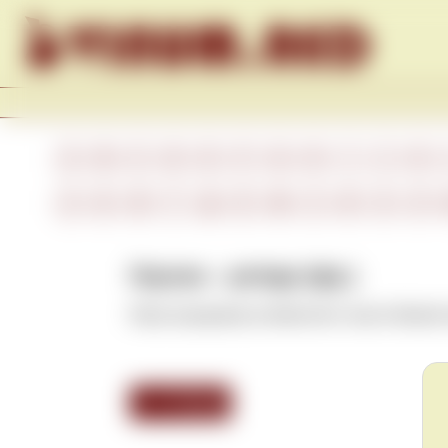
Skip to content
A
B
C
D
E
F
G
H
I
J
K
А
Б
В
Г
Д
Е
Ж
З
И
К
Л
Перляж – perlage (фр.)
Игра пузырьков углекислого газа в бокале
<<< Назад