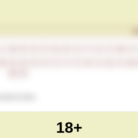
Г
L
M
N
O
P
Q
R
S
T
U
V
W
X
М
Н
О
П
Р
С
Т
У
Ф
Х
Ц
Ч
Ш
Ю
Я
 игристого вина.
18+
Обновлено Tue Sep 06 23:00:00 CEST 2022