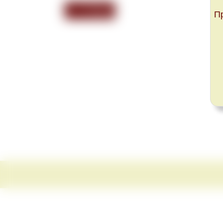
<<< Назад
П