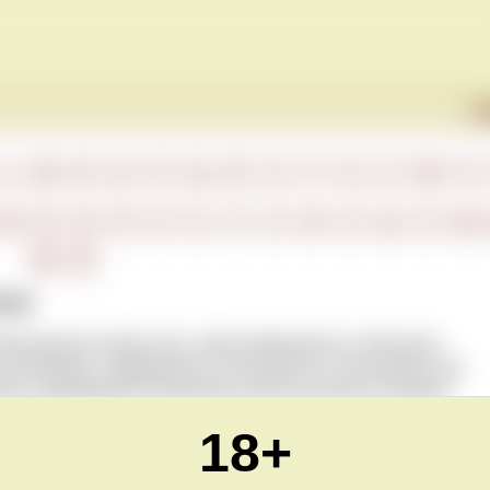
Г
L
M
N
O
P
Q
R
S
T
U
V
W
X
М
Н
О
П
Р
С
Т
У
Ф
Х
Ц
Ч
Ш
Ю
Я
чки
обозначения особых вин, либо применяется к обычным
или бренда. Традиционно используется в Австралии, где
на, хранящимся в различных местах винного погреба.
18+