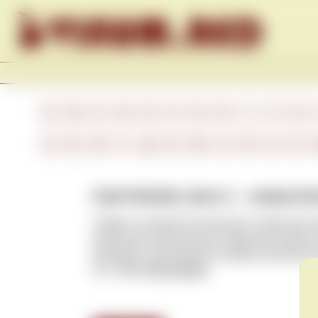
Skip to content
A
B
C
D
E
F
G
H
I
J
K
А
Б
В
Г
Д
Е
Ж
З
И
К
Л
Cask Number (англ.) – номер бо
Термин, который используется либо для 
винам для обозначения отдельной партии 
виноделы присваивали номера партиям ви
См. также
Bin Number
.