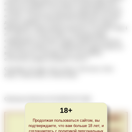
полностью переработали сахар (в основном фруктозу и
глюкозу) в
алкоголь
и остаточного сахара практически не
осталось. Согласно российским регламентам сухое вино
должно содержать не более 4 г/л остаточного сахара. К
европейских странах данный показатель составляет либо 4
г/л, либо 9 г/л, но при условии, что разница между
содержанием остаточного сахара и общей кислотностью
составляет не менее 2 г/л. Шампанские и другие игристые
вина относятся к категории сухих, если уровень
остаточного сахара составляет 17-32 г/л.
Синонимы: Sec (фр.), Secco (итал.), Seco (исп.), Seco
(порт.), Száraz (венг.), Trocken (нем.).
Обновлено Wed Nov 04 22:00:00 CET 2020
18+
Продолжая пользоваться сайтом, вы
подтверждаете, что вам больше 18 лет, и
соглашаетесь с политикой персональных