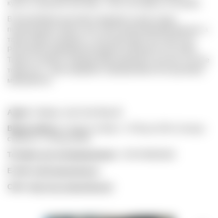
купить в магазине при баре, чтобы насладиться им дома.
В Gota Weinbar регулярно проводятся дегустации,
позволяющие открыть для себя захватывающий мир вин, а
также живые концерты с участием известных артистов.
Расписание мероприятий заранее публикуется на сайте.
Также по запросу команда бара организует для вас частное
торжество – день рождения, корпоративное или групповое
мероприятие.
Адрес
: Гамбург, Jean Paul Weg 38
Время работы
: вторник-четверг с 17:00 до 22:30, пятница-
суббота с 17:00 до 00:00
Телефон для резервирования
: +49 40 98241816
E-mail
:
info@gotaweinbar.de
Сайт
:
https://neu.gotaweinbar.de/