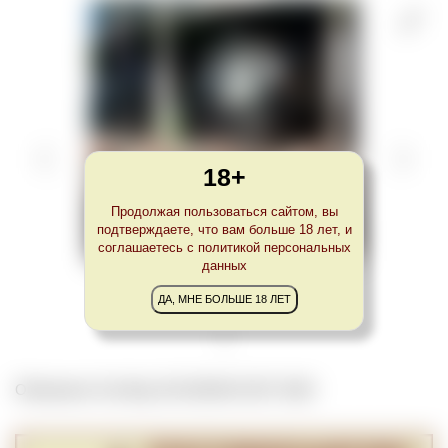
18+
Продолжая пользоваться сайтом, вы
подтверждаете, что вам больше 18 лет, и
соглашаетесь с политикой персональных
данных
Гамбург. Gota Weinbar
Copyright © Gotaweinbar.de
ДА, МНЕ БОЛЬШЕ 18 ЛЕТ
Обновлено Tue May 28 23:00:00 CEST 2024